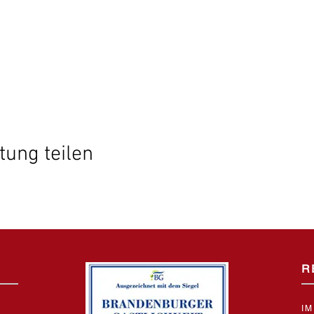
tung teilen
R
I