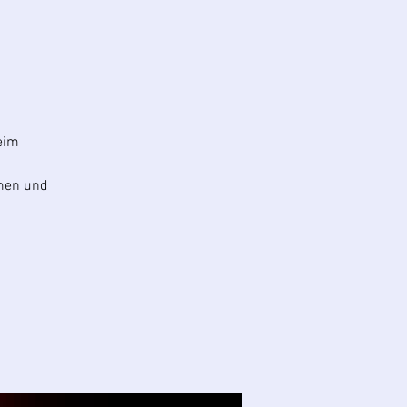
eim
men und