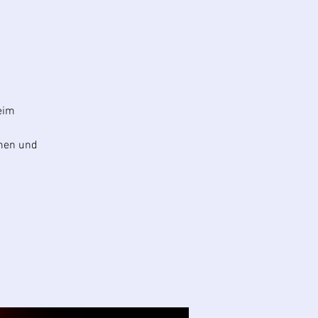
eim
men und