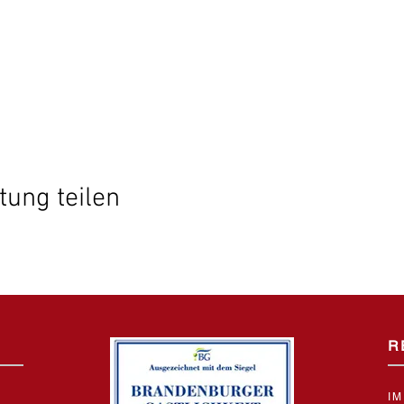
tung teilen
R
I