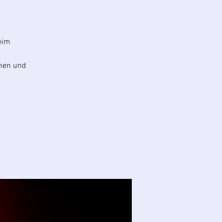
eim
men und