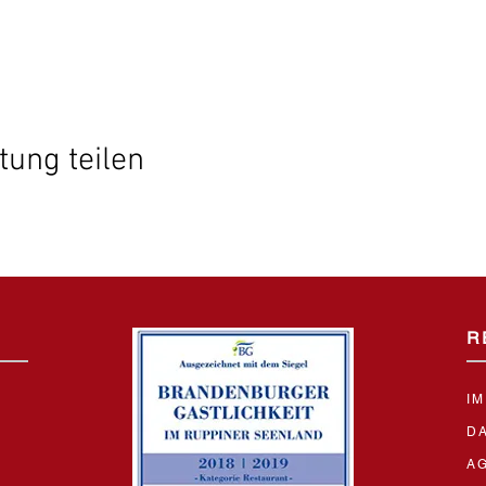
tung teilen
R
I
D
A