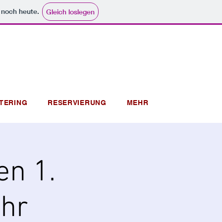
e noch heute.
Gleich loslegen
TERING
RESERVIERUNG
MEHR
en 1.
hr