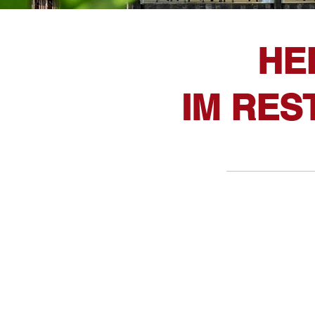
HE
IM RE