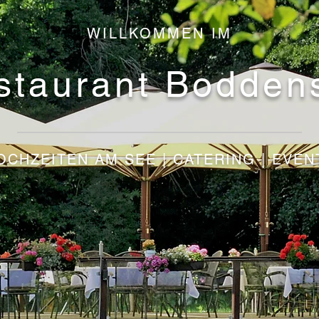
WILLKOMMEN IM
staurant Bodden
OCHZEITEN AM SEE | CATERING | EVEN