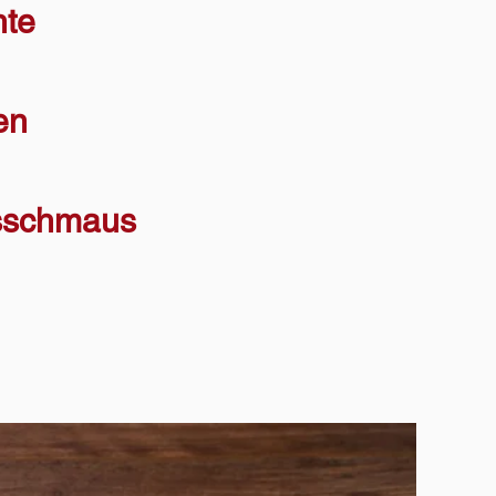
hte
en
tsschmaus