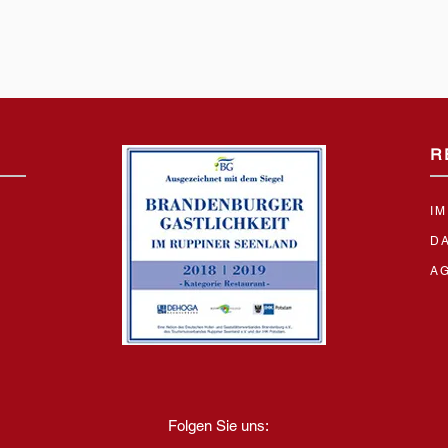
R
I
D
A
Folgen Sie uns: