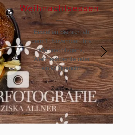
Weihnachtsessen
Bestellen Sie sich ab
dem 1. November Ihre
Weihnachtsgans,
Weihnachtsente oder
ein Wildgericht!
Zum Shop